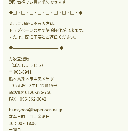
割引価格でお買い求めできます！
◆□・□・□・□・□・□・□・□・◆
メルマガ配信不要の方は、
トップページの左で解除操作が出来ます。
または、配信不要とご返信ください。
◆———————————-◆
万象堂通販
（ばんしょうどう）
〒 862-0941
熊本県熊本市中央区出水
（いずみ）8丁目12番15号
通話無料0120-386-756
FAX：096-362-3642
bansyodo@hyper.ocn.ne.jp
営業日時：月～金曜日
10：00～18:00
土曜日