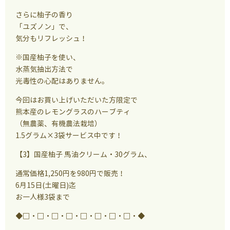
さらに柚子の香り
「ユズノン」で、
気分もリフレッシュ！
※国産柚子を使い、
水蒸気抽出方法で
光毒性の心配はありません。
今回はお買い上げいただいた方限定で
熊本産のレモングラスのハーブティ
（無農薬、有機農法栽培）
1.5グラム×3袋サービス中です！
【3】国産柚子 馬油クリーム・30グラム、
通常価格1,250円を980円で販売！
6月15日(土曜日)迄
お一人様3袋まで
◆□・□・□・□・□・□・□・□・◆