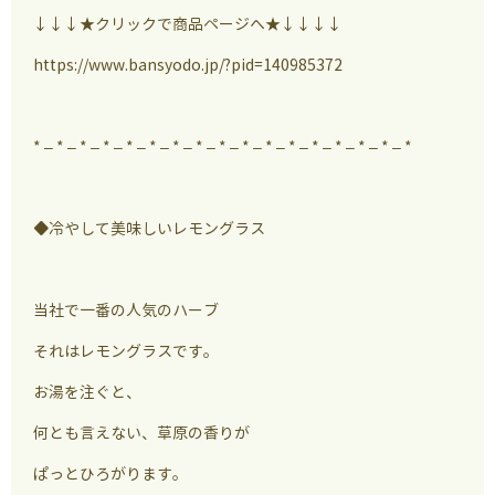
↓↓↓★クリックで商品ページへ★↓↓↓↓
https://www.bansyodo.jp/?pid=140985372
* – * – * – * – * – * – * – * – * – * – * – * – * – * – * – * – *
◆冷やして美味しいレモングラス
当社で一番の人気のハーブ
それはレモングラスです。
お湯を注ぐと、
何とも言えない、草原の香りが
ぱっとひろがります。