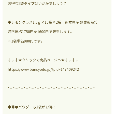
お得な2袋タイプはいかがでしょう？
◆レモングラス1.5ｇ×15袋×2袋 熊本県産 無農薬栽培
通常価格1750円を1600円で販売します。
※1袋単価980円です。
↓↓↓★クリックで商品ページへ★↓↓↓↓
https://www.bansyodo.jp/?pid=147409242
* – * – * – * – * – * – * – * – * – * – * – * – * – * – * – * – *
◆菊芋パウダーも2袋がお得！