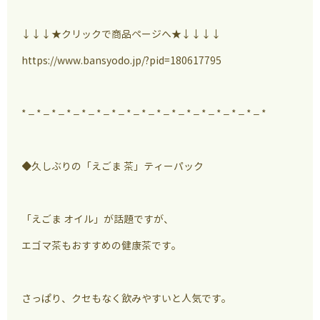
↓↓↓★クリックで商品ページへ★↓↓↓↓
https://www.bansyodo.jp/?pid=180617795
* – * – * – * – * – * – * – * – * – * – * – * – * – * – * – * – *
◆久しぶりの「えごま 茶」ティーパック
「えごま オイル」が話題ですが、
エゴマ茶もおすすめの健康茶です。
さっぱり、クセもなく飲みやすいと人気です。