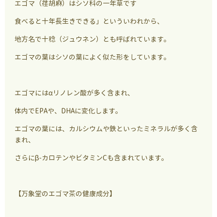
エゴマ（荏胡麻）はシソ科の一年草です
食べると十年長生きできる」といういわれから、
地方名で十稔（ジュウネン）とも呼ばれています。
エゴマの葉はシソの葉によく似た形をしています。
エゴマにはαリノレン酸が多く含まれ、
体内でEPAや、DHAに変化します。
エゴマの葉には、カルシウムや鉄といったミネラルが多く含
まれ、
さらにβ-カロテンやビタミンCも含まれています。
【万象堂のエゴマ茶の健康成分】