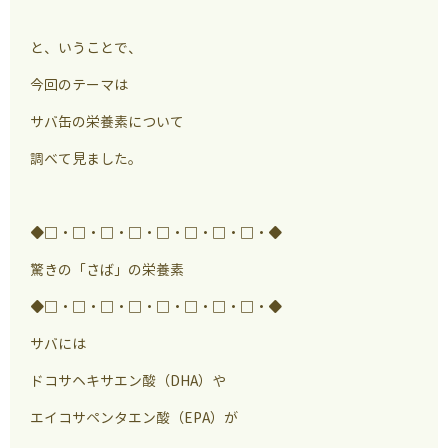
と、いうことで、
今回のテーマは
サバ缶の栄養素について
調べて見ました。
◆□・□・□・□・□・□・□・□・◆
驚きの「さば」の栄養素
◆□・□・□・□・□・□・□・□・◆
サバには
ドコサヘキサエン酸（DHA）や
エイコサペンタエン酸（EPA）が