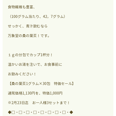
食物繊維も豊富、
（100グラム当たり、42，7グラム）
せっかく、青汁飲むなら
万象堂の桑の葉茶！です。
１ｇの分包でカップ1杯分！
温かいお湯を注いで、お食事前に
お飲みください！
【桑の葉茶1グラム×30包 特価セール】
通常価格1,130円を、特価1,000円
※2月23日迄 お一人様3セットまで！
◆□・□・□・□・□・□・□・□・◆