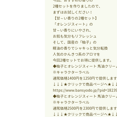
今回、おすすめの香りの
2種セットを作りましたので、
まずはお試しください！
【甘～い香りの2種セット】
「オレンジスィート」の
甘～い香りにいやされ、
お肌も気分もリフレッシュ
そして、国産の「柚子」の
精油の香りでシャキっと気分転換
人気のかんきつ系のアロマを
今回2種セットでお得に提供します。
◆柚子とオレンジスィート 馬油クリーム
※キャラクターラベル
通常価格1400円を1250円で提供しま
↓↓↓★クリックで商品ページへ★↓
https://www.bansyodo.jp/?pid=1823
◆柚子とオレンジスィート 馬油クリーム
※キャラクターラベル
通常価格2500円を2300円で提供しま
↓↓↓★クリックで商品ページへ★↓