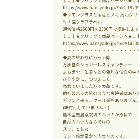
↓↓↓★クリックで商品ページへ★↓
https://www.bansyodo.jp/?pid=1823
◆レモングラスと国産ヒノキ 馬油クリー
※山猫クラブラベル
通常価格2500円を2300円で提供しま
↓↓↓★クリックで商品ページへ★↓
https://www.bansyodo.jp/?pid=1823
・・・・・・・・・・・・・・・・・
◆夏の終わりにハッカ飴
万象堂のシュガーレスキャンディー
よもぎや、生姜などの強烈な個性の中
ひそやかに、つつましく
売れていましたハッカ飴です。
他社のハッカ飴のような爽快感はあり
ガツンと来る、クール感もありません
(味付けしていません…)
熊本産無農薬栽培のハッカが原料で
自然のハッカならではの
スッ、とした
ミント感が密かな人気なのです。