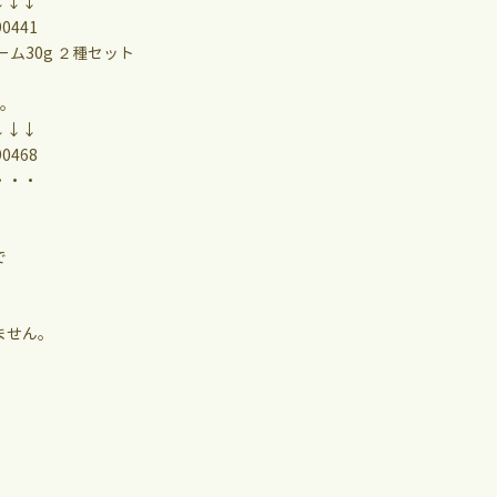
↓↓↓
90441
ム30g ２種セット
す。
↓↓↓
90468
・・・
で
ません。
。