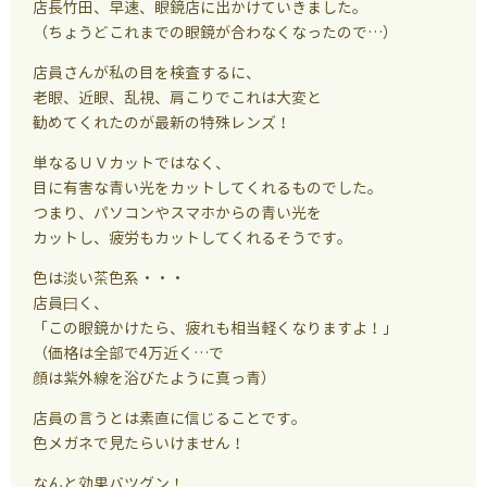
店長竹田、早速、眼鏡店に出かけていきました。
（ちょうどこれまでの眼鏡が合わなくなったので…）
店員さんが私の目を検査するに、
老眼、近眼、乱視、肩こりでこれは大変と
勧めてくれたのが最新の特殊レンズ！
単なるＵＶカットではなく、
目に有害な青い光をカットしてくれるものでした。
つまり、パソコンやスマホからの青い光を
カットし、疲労もカットしてくれるそうです。
色は淡い茶色系・・・
店員曰く、
「この眼鏡かけたら、疲れも相当軽くなりますよ！」
（価格は全部で4万近く…で
顔は紫外線を浴びたように真っ青）
店員の言うとは素直に信じることです。
色メガネで見たらいけません！
なんと効果バツグン！