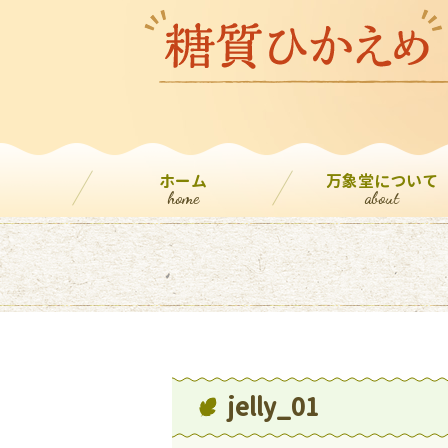
ホーム
万象堂について
home
about
jelly_01