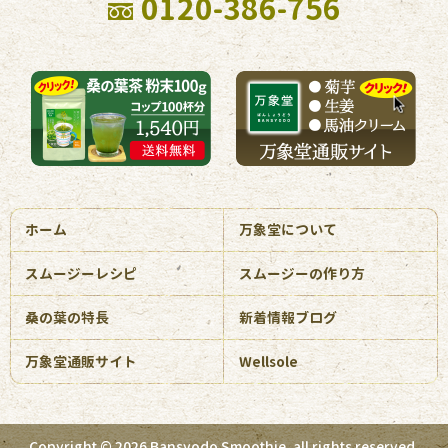
0120-386-756
ホーム
万象堂について
スムージーレシピ
スムージーの作り方
桑の葉の特長
新着情報ブログ
万象堂通販サイト
Wellsole
Copyright © 2026 Bansyodo Smoothie. all rights reserved.