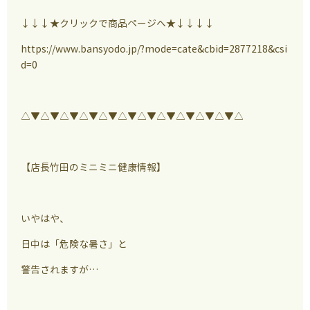
↓
↓↓★クリックで商品ページへ★↓↓↓↓
https://www.bansyodo.jp/?mode=cate&cbid=2877218&csi
d=0
△▼△▼△▼△▼△▼△▼△▼△▼△▼△▼△▼△
【店長竹田のミニミニ健康情報】
いやはや、
日中は「危険な暑さ」と
警告されますが…