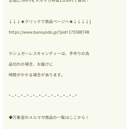
定価1,780円をメルマガ特価1,650円で販売！
↓↓↓★クリックで商品ページへ★↓↓↓↓]
https://www.bansyodo.jp/?pid=175588748
※シュガーレスキャンディーは、手作りの為
品切れの場合、お届けに
時間がかかる場合があります。
* – * – * – * – * – * – * – * – * – * – * – *
◆万象堂のメルマガ商品の一覧はここから！