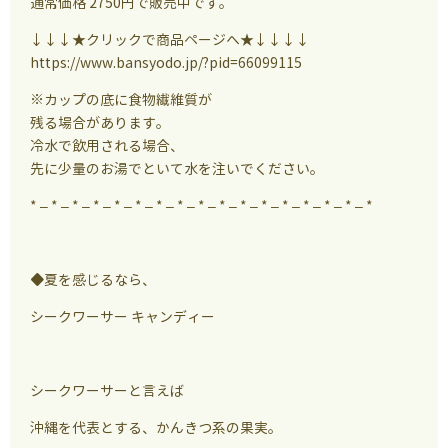
通常価格 2750円で販売中です。
↓↓↓★クリックで商品ページへ★↓↓↓↓
https://www.bansyodo.jp/?pid=66099115
※カップの底に食物繊維質が
残る場合があります。
冷水で飲用される場合、
先に少量のお湯でといて水を注いでください。
* – * – * – * – * – * – * – * – * – * – * – * – * – * – * – * – *
◆夏を感じるなら、
シークワーサー キャンディー
シークワーサーと言えば
沖縄を代表とする、かんきつ系の果実。