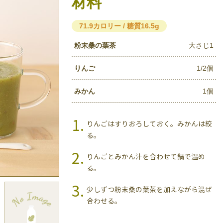
材料
71.9カロリー / 糖質16.5g
粉末桑の葉茶
大さじ1
りんご
1/2個
みかん
1個
りんごはすりおろしておく。みかんは絞
る。
りんごとみかん汁を合わせて鍋で温め
る。
少しずつ粉末桑の葉茶を加えながら混ぜ
合わせる。